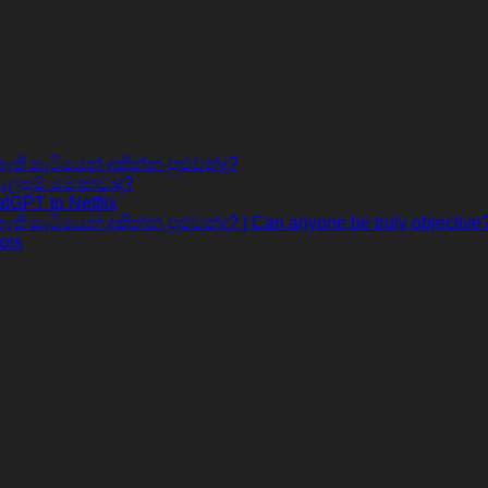
ි සැටියෙන් දකින්න පුළුවන්ද?
සැලසුම් මොනවාද?
tGPT to Netflix
ටියෙන් දකින්න පුළුවන්ද? | Can anyone be truly objective? – 
ors