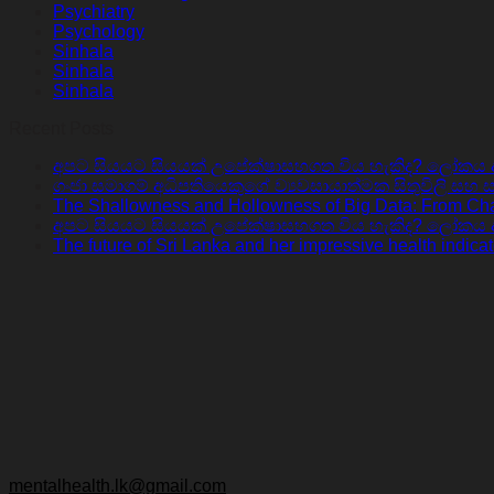
Psychiatry
Psychology
Sinhala
Sinhala
Sinhala
Recent Posts
අපට සියයට සියයක් උපේක්ෂාසහගත විය හැකිද? ලෝකය ඇත
ගංජා සමාගම් අධිපතියෙකුගේ ව්‍යවසායාත්මක සිතුවිලි සහ 
The Shallowness and Hollowness of Big Data: From Cha
අපට සියයට සියයක් උපේක්ෂාසහගත විය හැකිද? ලෝකය ඇති සැ
The future of Sri Lanka and her impressive health indicat
mentalhealth.lk@gmail.com