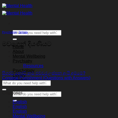
Skip
to
content
Psychology
,
Sinhala
මවගෙන් දියණියට
Home
About
Mental Wellbeing
Psychiatry
Resources
Psychology
සිගරට් නෝටි නම් එච්චර ලස්සන ඇයි අම්මේ?
Library
Corporal Punishment (Questions with Answers)
Contact
Categories
English
English
English
Mental Wellbeing